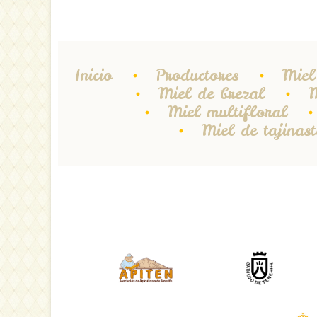
Inicio
Productores
Miel
Miel de brezal
M
Miel multifloral
Miel de tajinast