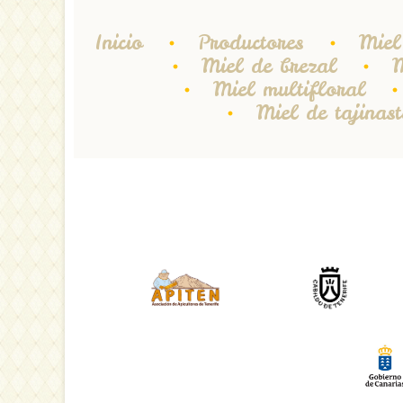
Inicio
Productores
Miel
Miel de brezal
M
Miel multifloral
Miel de tajinast